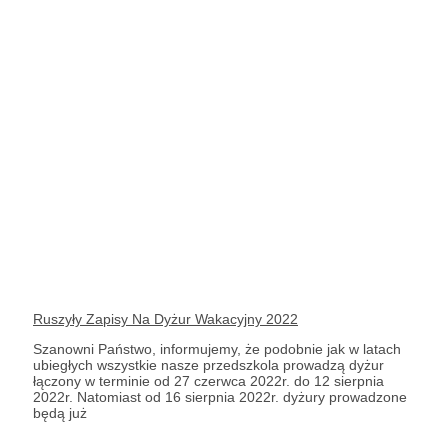
Ruszyły Zapisy Na Dyżur Wakacyjny 2022
Szanowni Państwo, informujemy, że podobnie jak w latach
ubiegłych wszystkie nasze przedszkola prowadzą dyżur
łączony w terminie od 27 czerwca 2022r. do 12 sierpnia
2022r. Natomiast od 16 sierpnia 2022r. dyżury prowadzone
będą już