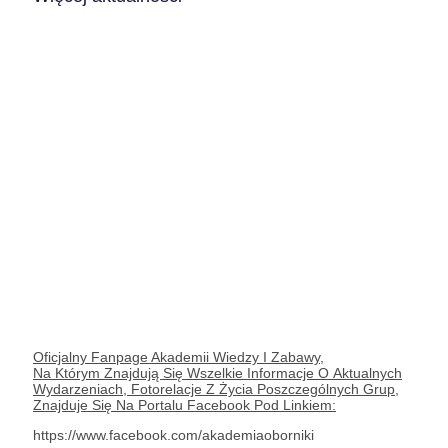
Oficjalny Fanpage Akademii Wiedzy I Zabawy,
Na Którym Znajdują Się Wszelkie Informacje O Aktualnych
Wydarzeniach, Fotorelacje Z Życia Poszczególnych Grup,
Znajduje Się Na Portalu Facebook Pod Linkiem:
https://www.facebook.com/akademiaoborniki