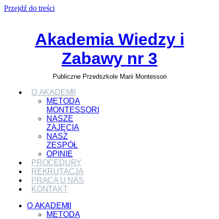
Przejdź do treści
Akademia Wiedzy i
Zabawy nr 3
Publiczne Przedszkole Marii Montessori
O AKADEMII
METODA
MONTESSORI
NASZE
ZAJĘCIA
NASZ
ZESPÓŁ
OPINIE
PROCEDURY
REKRUTACJA
PRACA U NAS
KONTAKT
O AKADEMII
METODA