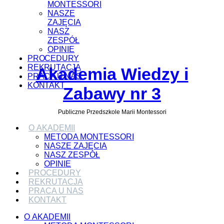
MONTESSORI
NASZE
ZAJĘCIA
NASZ
ZESPÓŁ
OPINIE
PROCEDURY
REKRUTACJA
Akademia Wiedzy i
PRACA U NAS
KONTAKT
Zabawy nr 3
Publiczne Przedszkole Marii Montessori
O AKADEMII
METODA MONTESSORI
NASZE ZAJĘCIA
NASZ ZESPÓŁ
OPINIE
PROCEDURY
REKRUTACJA
PRACA U NAS
KONTAKT
O AKADEMII